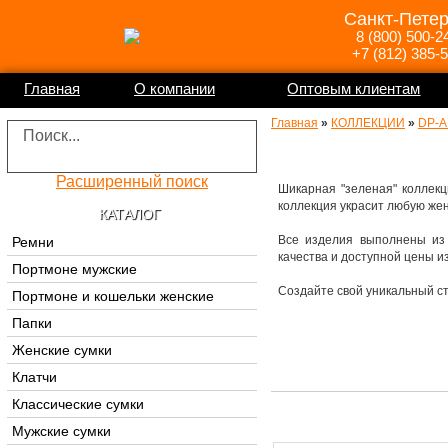
Санкт-Петер
8 (800) 500-2
+7 (812) 385-
Главная
О компании
Оптовым клиентам
Главная
»
КОЛЛЕКЦИИ
»
DP-A
Расширенный поиск
Шикарная "зеленая" коллекц
коллекция украсит любую же
КАТАЛОГ
Все изделия выполнены из
Ремни
качества и доступной цены и
Портмоне мужские
Создайте свой уникальный ст
Портмоне и кошельки женские
Папки
Женские сумки
Клатчи
Классические сумки
Мужские сумки