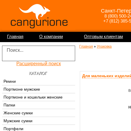
Санкт-Пете
8 (800) 500-2
+7 (812) 385-
Главная
О компании
Оптовым клиентам
Главная
»
Упаковка
Расширенный поиск
КАТАЛОГ
Для маленьких издели
Ремни
Портмоне мужские
В
Портмоне и кошельки женские
Папки
Н
Женские сумки
Мужские сумки
Портфели